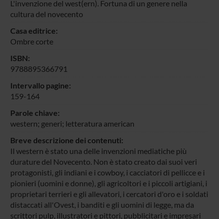
L'invenzione del west(ern). Fortuna di un genere nella
cultura del novecento
Casa editrice:
Ombre corte
ISBN:
9788895366791
Intervallo pagine:
159-164
Parole chiave:
western; generi; letteratura american
Breve descrizione dei contenuti:
Il western è stato una delle invenzioni mediatiche più
durature del Novecento. Non è stato creato dai suoi veri
protagonisti, gli indiani e i cowboy, i cacciatori di pellicce e i
pionieri (uomini e donne), gli agricoltori e i piccoli artigiani, i
proprietari terrieri e gli allevatori, i cercatori d'oro e i soldati
distaccati all'Ovest, i banditi e gli uomini di legge, ma da
scrittori pulp, illustratori e pittori, pubblicitari e impresari