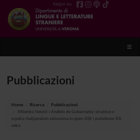
Segui su
Toggl
Pubblicazioni
Home
Ricerca
Pubblicazioni
Milenko Vesnić i Anđelo de Gubernatis: stranice o
srpsko-italijanskim odnosima krajem XIX i početkom XX
veka