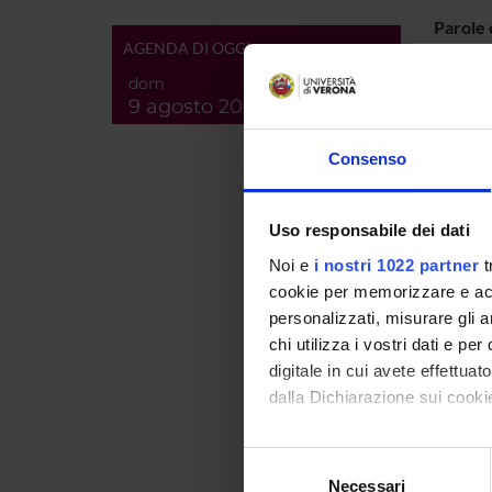
Parole 
AGENDA DI OGGI
Breve d
dom
contenu
9 agosto 2026
Consenso
Uso responsabile dei dati
Noi e
i nostri 1022 partner
t
cookie per memorizzare e acce
personalizzati, misurare gli an
chi utilizza i vostri dati e pe
digitale in cui avete effettua
Id prod
dalla Dichiarazione sui cookie
Handle 
Con il tuo consenso, vorrem
Selezione
deposita
raccogliere informazi
Necessari
del