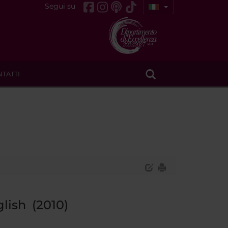
Segui su
TATTI
lish (2010)