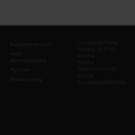
Lungadige Porta
Supporto tecnico
Vittoria, 41 37129
Area
Verona
Amministrativa
Partita
IVA01541040232
MyUnivr
Codice
Privacy policy
Fiscale93009870234