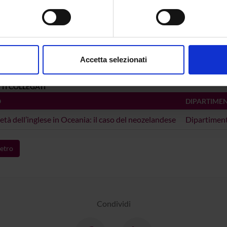
modifica:
17 novembre 2022
spositivo, scansionandolo attivamente alla ricerca di caratteristich
ne bibliografica:
Degani, Marta; Onysko, A.
,
Hybrid compo
aborati i tuoi dati personali e imposta le tue preferenze nella
s
ENGLISHES»
, vol.
29
, n.
2
,
2010
,
pp. 20
consenso in qualsiasi momento dalla Dichiarazione sui cookie.
ta la scheda completa presente nel
repository istituzional
Accetta selezionati
nalizzare contenuti ed annunci, per fornire funzionalità dei socia
inoltre informazioni sul modo in cui utilizzi il nostro sito con i n
TI COLLEGATI
icità e social media, i quali potrebbero combinarle con altre inform
O
DIPARTIME
lizzo dei loro servizi.
ietà dell’inglese in Oceania: il caso del neozelandese
Dipartiment
etro
Condividi