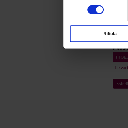
ultima 
Identificare il tuo di
consenso
digitali).
Citazio
Approfondisci come vengono el
modificare o ritirare il tuo 
Consul
Rifiuta
Utilizziamo i cookie per perso
nostro traffico. Condividiamo 
PROGET
di analisi dei dati web, pubbl
TITOL
che hanno raccolto dal tuo uti
Le var
<<indi