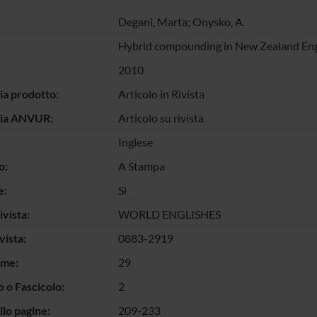
Degani, Marta; Onysko, A.
Hybrid compounding in New Zealand Eng
2010
ia prodotto:
Articolo in Rivista
gia ANVUR:
Articolo su rivista
Inglese
o:
A Stampa
e:
Sì
vista:
WORLD ENGLISHES
vista:
0883-2919
ume:
29
o Fascicolo:
2
llo pagine:
209-233