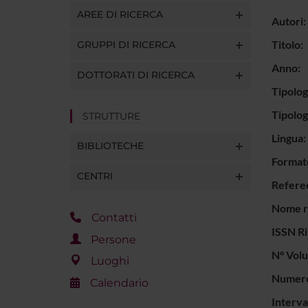
AREE DI RICERCA
Autori:
Titolo:
GRUPPI DI RICERCA
Anno:
DOTTORATI DI RICERCA
Tipolog
Tipolo
STRUTTURE
Lingua:
BIBLIOTECHE
Format
CENTRI
Refere
Nome ri
Contatti
ISSN Ri
Persone
N° Vol
Luoghi
Numero 
Calendario
Interva