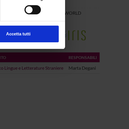
e specifiche (impronte
unding in New Zealand English
«WORLD
ezione dettagli
. Puoi
9-233
e della Ricerca di Ateneo
Accetta tutti
l media e per analizzare il
ostri partner che si occupano
azioni che hai fornito loro o
NTO
RESPONSABILI
o Lingue e Letterature Straniere
Marta Degani