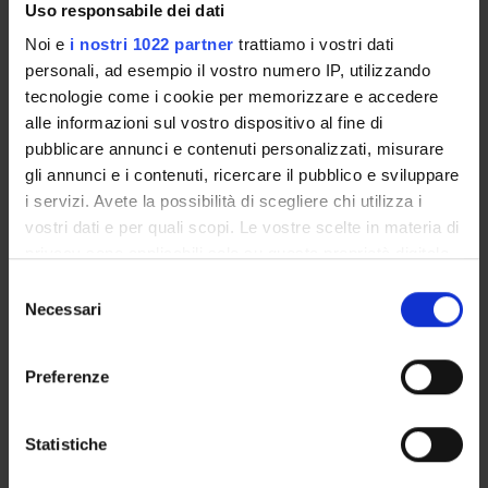
Uso responsabile dei dati
Noi e
i nostri 1022 partner
trattiamo i vostri dati
personali, ad esempio il vostro numero IP, utilizzando
ATTIVITÀ
tecnologie come i cookie per memorizzare e accedere
alle informazioni sul vostro dispositivo al fine di
AREE DI RICERCA
pubblicare annunci e contenuti personalizzati, misurare
gli annunci e i contenuti, ricercare il pubblico e sviluppare
GRUPPI DI RICERCA
i servizi. Avete la possibilità di scegliere chi utilizza i
DOTTORATI DI RICERCA
vostri dati e per quali scopi. Le vostre scelte in materia di
privacy sono applicabili solo su questa proprietà digitale
in cui avete effettuato le vostre scelte. È possibile
STRUTTURE
Selezione
modificare o revocare il proprio consenso in qualsiasi
Necessari
del
BIBLIOTECHE
momento dalla Dichiarazione sui cookie o facendo clic
consenso
sull'icona di attivazione della privacy.
Preferenze
CENTRI
Con il tuo consenso, vorremmo anche:
Contatti
raccogliere informazioni sulla tua posizione
Statistiche
Persone
geografica, con un'approssimazione di qualche