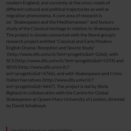
modern England, and currently at the cross-roads of
different cultural and political trajectories as well as
migration phenomena. A core area of research is
on 'Shakespeare and the Mediterranean'' and favours
study of the Classical heritage in relation to Shakespeare.
The project is closely connected with the Skenè group’s
research project entitled 'Classical and Early Modern
English Drama: Reception and Source Study'
(http://www.dlls.univr.it/?ent=progetto&id=5266), with
SCS (http://www.dlls.univr.it/?ent=progetto&id=5374) and
SENS (http://www.dlls.univr.it/?
ent=progetto&id=4766), and with Shakespeare and Crisis:
Italian Narratives (http://www.dlls.univr.it/?
ent=progetto&id=4647). The project is led by Silvia
Bigliazzi in collaboration with the Centre for Global
Shakespeare at Queen Mary University of London, directed
by David Schalkwyk.