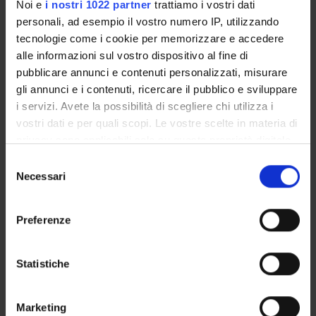
COLLABORATORI ESTERNI
Noi e
i nostri 1022 partner
trattiamo i vostri dati
personali, ad esempio il vostro numero IP, utilizzando
David Schalkwyk
tecnologie come i cookie per memorizzare e accedere
Queen Mary University of London Professor of
alle informazioni sul vostro dispositivo al fine di
Shakespeare Studies
pubblicare annunci e contenuti personalizzati, misurare
Keir Douglas Elam
gli annunci e i contenuti, ricercare il pubblico e sviluppare
Univerità di Bologna Professore Ordinario di Letteratura
i servizi. Avete la possibilità di scegliere chi utilizza i
inglese
vostri dati e per quali scopi. Le vostre scelte in materia di
Susan Payne
privacy sono applicabili solo su questa proprietà digitale
già Università di Firenze Professore Ordinario di
in cui avete effettuato le vostre scelte. È possibile
Selezione
Letteratura inglese
modificare o revocare il proprio consenso in qualsiasi
Necessari
del
momento dalla Dichiarazione sui cookie o facendo clic
Guido Avezzù
consenso
sull'icona di attivazione della privacy.
già Università di Verona Professore Ordinario
Preferenze
Savina Stevanato
Con il tuo consenso, vorremmo anche:
Università Roma Tre
raccogliere informazioni sulla tua posizione
Statistiche
geografica, con un'approssimazione di qualche
Eric Nicholson
New York University, Florence
metro,
Marketing
Identificare il tuo dispositivo, scansionandolo