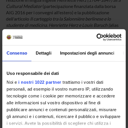
Cultural Mediator
(partecipazione finanziata dalla borsa
AIG 2016 per i convegni all'estero) e la pubblicazione
dell'articolo
Il carteggio tra la Salonnière berlinese e lo
studente di medicina. Henriette Herz e Louis Baruch (
alias
Ludwig Börne)
, in «Romanticismi», http://romanticismi-
rivistadelcrier.dlls.univr.it/index.php/crier.
Consenso
Dettagli
Impostazioni degli annunci
In
PARTECIPANTI AL PROGETTO
Chiara Conterno
Uso responsabile dei dati
Noi e
i nostri 1022 partner
trattiamo i vostri dati
personali, ad esempio il vostro numero IP, utilizzando
AREE DI RICERCA COINVOLTE DAL PROGETTO
tecnologie come i cookie per memorizzare e accedere
Letterature tedesca e austriaca
alle informazioni sul vostro dispositivo al fine di
German literature: Literary history and criticism
pubblicare annunci e contenuti personalizzati, misurare
gli annunci e i contenuti, ricercare il pubblico e sviluppare
i servizi. Avete la possibilità di scegliere chi utilizza i