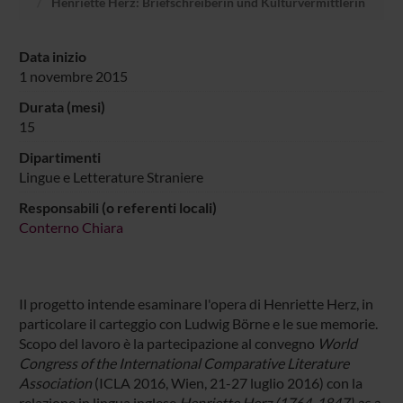
Henriette Herz: Briefschreiberin und Kulturvermittlerin
Data inizio
1 novembre 2015
Durata (mesi)
15
Dipartimenti
Lingue e Letterature Straniere
Responsabili (o referenti locali)
Conterno Chiara
Il progetto intende esaminare l'opera di Henriette Herz, in
particolare il carteggio con Ludwig Börne e le sue memorie.
Scopo del lavoro è la partecipazione al convegno
World
Congress of the International Comparative Literature
Association
(ICLA 2016, Wien, 21-27 luglio 2016) con la
relazione in lingua inglese
Henriette Herz (1764-1847) as a