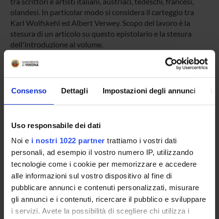
tra scrittori e artisti italiani, austriaci, tedeschi, francesi,
olandesi. In particolar modo si considera il carteggio tra
Karl Wolfskehl ed Albert Verwey. Scopo del lavoro è la
stesura di un articolo su questo epistolario e la stesura
dell'introduzione al volume.
PARTECIPANTI AL PROGETTO
Consenso
Dettagli
Impostazioni degli annunci
In
Chiara Conterno
Arturo Larcati
Uso responsabile dei dati
Professore ordinario
Noi e
i nostri 1022 partner
trattiamo i vostri dati
personali, ad esempio il vostro numero IP, utilizzando
tecnologie come i cookie per memorizzare e accedere
AREE DI RICERCA COINVOLTE DAL PROGETTO
alle informazioni sul vostro dispositivo al fine di
Letterature tedesca e austriaca
pubblicare annunci e contenuti personalizzati, misurare
German literature: Literary history and criticism
gli annunci e i contenuti, ricercare il pubblico e sviluppare
i servizi. Avete la possibilità di scegliere chi utilizza i