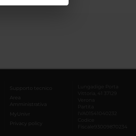
ostri partner che si occupano
azioni che hai fornito loro o
Lungadige Porta
Supporto tecnico
Vittoria, 41 37129
Area
Verona
Amministrativa
Partita
IVA01541040232
MyUnivr
Codice
Privacy policy
Fiscale93009870234