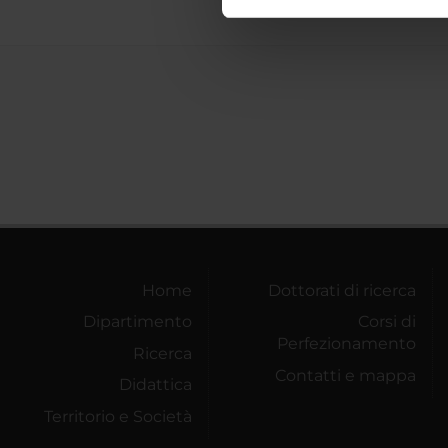
nostro traffico. Condividiamo 
di analisi dei dati web, pubbl
che hanno raccolto dal tuo uti
Home
Dottorati di ricerca
Dipartimento
Corsi di
Perfezionamento
Ricerca
Contatti e mappa
Didattica
Territorio e Società