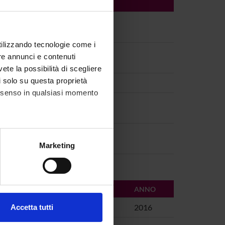
utilizzando tecnologie come i
re annunci e contenuti
vete la possibilità di scegliere
li solo su questa proprietà
consenso in qualsiasi momento
alche metro,
Marketing
e specifiche (impronte
ezione dettagli
. Puoi
AUTORI
ANNO
Pes, Annalisa
2016
Accetta tutti
l media e per analizzare il