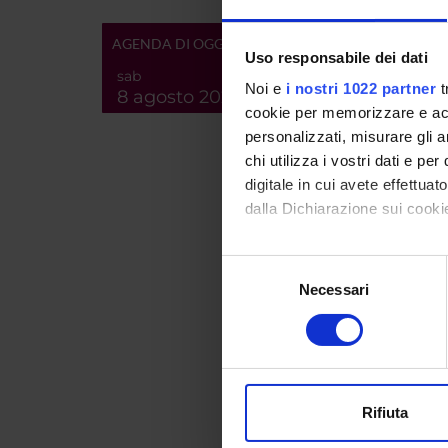
AREE 
Letter
AGENDA DI OGGI
Uso responsabile dei dati
Critic
sab
Noi e
i nostri 1022 partner
t
8 agosto 2026
Letter
cookie per memorizzare e acce
Cultur
personalizzati, misurare gli an
chi utilizza i vostri dati e pe
Indivi
digitale in cui avete effettua
Letter
dalla Dichiarazione sui cookie
Litera
Con il tuo consenso, vorrem
Letter
Selezione
raccogliere informazi
Litera
Necessari
del
Identificare il tuo di
consenso
digitali).
PUBBLI
Approfondisci come vengono el
TITOL
modificare o ritirare il tuo 
The Bo
Rifiuta
Utilizziamo i cookie per perso