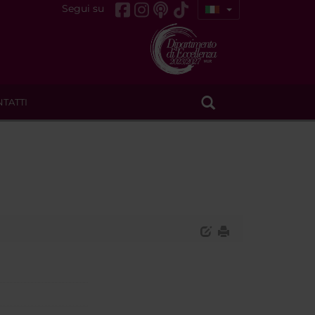
Segui su
TATTI