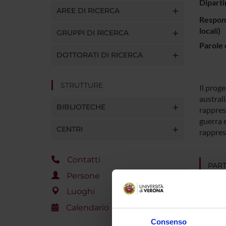
Diparti
AREE DI RICERCA
Respons
locali)
GRUPPI DI RICERCA
Parole 
DOTTORATI DI RICERCA
STRUTTURE
Il proge
austral
BIBLIOTECHE
rappres
guerra e
CENTRI
rappres
Contatti
PART
Persone
Annalis
Luoghi
Calendario
Consenso