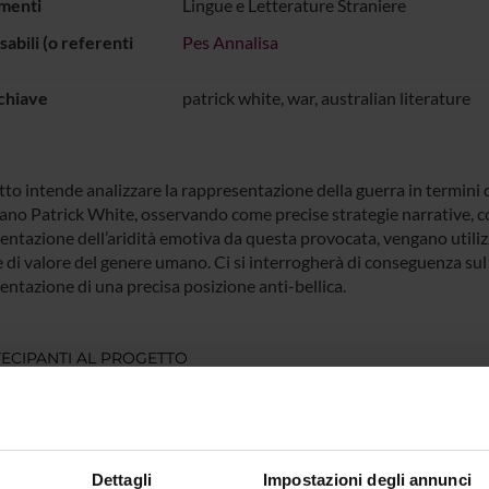
menti
Lingue e Letterature Straniere
abili (o referenti
Pes Annalisa
chiave
patrick white, war, australian literature
tto intende analizzare la rappresentazione della guerra in termini di
iano Patrick White, osservando come precise strategie narrative, co
entazione dell’aridità emotiva da questa provocata, vengano utilizz
 di valore del genere umano. Ci si interrogherà di conseguenza sul 
entazione di una precisa posizione anti-bellica.
ECIPANTI AL PROGETTO
a Pes
Professore associato
Dettagli
Impostazioni degli annunci