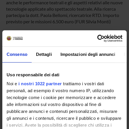
anche le performance teatrali e gli aspetti relativi alle nuove
tecnologie applicate allo spettacolo teatrale. Alla ricerca
partecipa la dott. Paola Bellomi, ricercatrice RTD. Importo
previsto per le missioni 6.500 euro (FUR Silvia Monti)
PARTECIPANTI AL PROGETTO
Paola Bellomi
Consenso
Dettagli
Impostazioni degli annunci
In
Silvia Monti
Incaricato alla ricerca
Uso responsabile dei dati
Noi e
i nostri 1022 partner
trattiamo i vostri dati
personali, ad esempio il vostro numero IP, utilizzando
AREE DI RICERCA COINVOLTE DAL PROGETTO
tecnologie come i cookie per memorizzare e accedere
Letterature iberiche e ispano-americane
alle informazioni sul vostro dispositivo al fine di
Spanish literature
pubblicare annunci e contenuti personalizzati, misurare
gli annunci e i contenuti, ricercare il pubblico e sviluppare
i servizi. Avete la possibilità di scegliere chi utilizza i