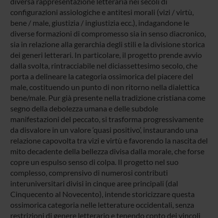
diversa rappresentazione letteraria nei secoli di
configurazioni assiologiche e antitesi morali (vizi / virtù,
bene / male, giustizia / ingiustizia ecc.), indagandone le
diverse formazioni di compromesso sia in senso diacronico,
sia in relazione alla gerarchia degli stili e la divisione storica
dei generi letterari. In particolare, il progetto prende avvio
dalla svolta, rintracciabile nel diciassettesimo secolo, che
porta a delineare la categoria ossimorica del piacere del
male, costituendo un punto di non ritorno nella dialettica
bene/male. Pur già presente nella tradizione cristiana come
segno della debolezza umana e delle subdole
manifestazioni del peccato, si trasforma progressivamente
da disvalore in un valore ‘quasi positivo’, instaurando una
relazione capovolta tra vizi e virtù e favorendo la nascita del
mito decadente della bellezza divisa dalla morale, che forse
copre un espulso senso di colpa. Il progetto nel suo
complesso, comprensivo di numerosi contributi
interuniversitari divisi in cinque aree principali (dal
Cinquecento al Novecento), intende storicizzare questa
ossimorica categoria nelle letterature occidentali, senza
restrizioni di genere letterario e tenendo conto dei vincoli