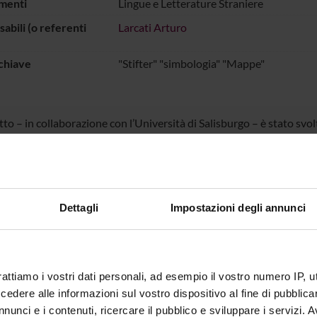
menti
Lingue e Letterature Straniere
abili (o referenti
Larcati Arturo
chiave
"Stifter" "simbologia" "Mappe"
tto – in collaborazione con l’Università di Salisburgo – è stato svo
ca dei nomi propri e dei nomi geografici nelle diverse versioni del
 finanziato dal Fond zur Förderung der wissenschaftlichen Forschun
fica) di Vienna (Progetto Nr. P21348, diretto dal Prof. Herwig Gott
stica).
Dettagli
Impostazioni degli annunci
ECIPANTI AL PROGETTO
Larcati
Professore ordinario
rattiamo i vostri dati personali, ad esempio il vostro numero IP, 
dere alle informazioni sul vostro dispositivo al fine di pubblica
nunci e i contenuti, ricercare il pubblico e sviluppare i servizi. A