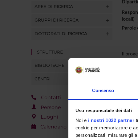
Diparti
AREE DI RICERCA
Respons
locali)
GRUPPI DI RICERCA
Parole 
DOTTORATI DI RICERCA
STRUTTURE
Il proge
simboli
BIBLIOTECHE
è stato
scienti
CENTRI
Germani
Consenso
Contatti
PART
Persone
Uso responsabile dei dati
Arturo 
Luoghi
Noi e
i nostri 1022 partner
t
Calendario
cookie per memorizzare e acce
personalizzati, misurare gli an