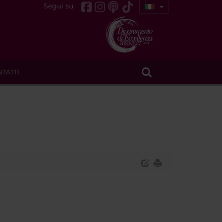
Segui su
TATTI