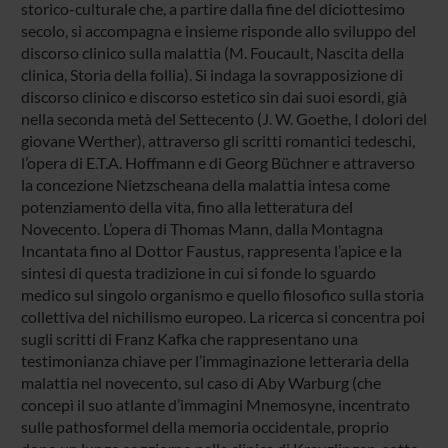
storico-culturale che, a partire dalla fine del diciottesimo
secolo, si accompagna e insieme risponde allo sviluppo del
discorso clinico sulla malattia (M. Foucault, Nascita della
clinica, Storia della follia). Si indaga la sovrapposizione di
discorso clinico e discorso estetico sin dai suoi esordi, già
nella seconda metà del Settecento (J. W. Goethe, I dolori del
giovane Werther), attraverso gli scritti romantici tedeschi,
l’opera di E.T.A. Hoffmann e di Georg Büchner e attraverso
la concezione Nietzscheana della malattia intesa come
potenziamento della vita, fino alla letteratura del
Novecento. L’opera di Thomas Mann, dalla Montagna
Incantata fino al Dottor Faustus, rappresenta l’apice e la
sintesi di questa tradizione in cui si fonde lo sguardo
medico sul singolo organismo e quello filosofico sulla storia
collettiva del nichilismo europeo. La ricerca si concentra poi
sugli scritti di Franz Kafka che rappresentano una
testimonianza chiave per l’immaginazione letteraria della
malattia nel novecento, sul caso di Aby Warburg (che
concepì il suo atlante d’immagini Mnemosyne, incentrato
sulle pathosformel della memoria occidentale, proprio