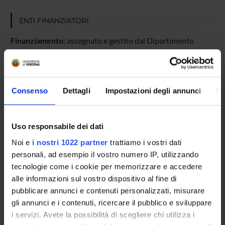
ENTI FINANZIATORI:
Finanziamento:
assegnato e gestito dal Dipartimento
PARTECIPANTI AL PROGETTO
Consenso
Dettagli
Impostazioni degli annunci
In
Stefano Genetti
Professore associato
Uso responsabile dei dati
Noi e
i nostri 1022 partner
trattiamo i vostri dati
personali, ad esempio il vostro numero IP, utilizzando
AREE DI RICERCA COINVOLTE DAL PROGETTO
tecnologie come i cookie per memorizzare e accedere
Letteratura francese e letterature francofone
alle informazioni sul vostro dispositivo al fine di
French literature
pubblicare annunci e contenuti personalizzati, misurare
gli annunci e i contenuti, ricercare il pubblico e sviluppare
i servizi. Avete la possibilità di scegliere chi utilizza i