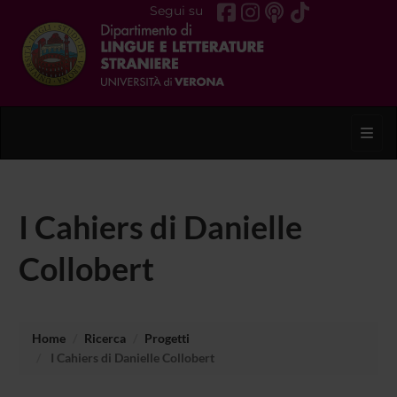
Segui su
Toggl
I Cahiers di Danielle
Collobert
Home
Ricerca
Progetti
I Cahiers di Danielle Collobert