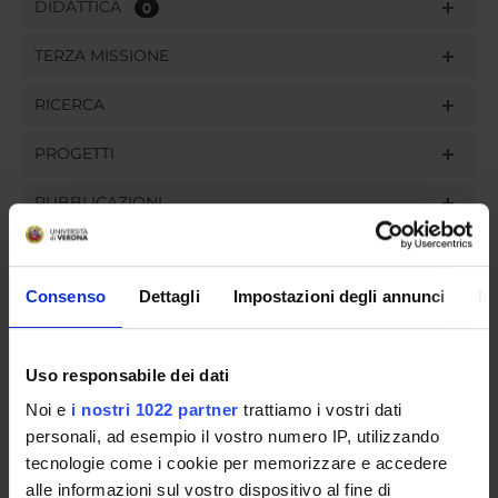
DIDATTICA
0
TERZA MISSIONE
RICERCA
PROGETTI
PUBBLICAZIONI
INCARICHI
Consenso
Dettagli
Impostazioni degli annunci
In
ORGANIZZAZIONE
Uso responsabile dei dati
Noi e
i nostri 1022 partner
trattiamo i vostri dati
GOVERNANCE
personali, ad esempio il vostro numero IP, utilizzando
tecnologie come i cookie per memorizzare e accedere
COMMISSIONI
alle informazioni sul vostro dispositivo al fine di