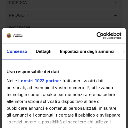
RICERCA
PROGETTI
INCARICHI
Consenso
Dettagli
Impostazioni degli annunci
In
ORGANIZZAZIONE
GOVERNANCE
Uso responsabile dei dati
Noi e
i nostri 1022 partner
trattiamo i vostri dati
COMMISSIONI
personali, ad esempio il vostro numero IP, utilizzando
tecnologie come i cookie per memorizzare e accedere
UFFICI E STRUTTURE DI SERVIZIO
alle informazioni sul vostro dispositivo al fine di
pubblicare annunci e contenuti personalizzati, misurare
SERVIZI DI SEGRETERIA STUDENTI
gli annunci e i contenuti, ricercare il pubblico e sviluppare
i servizi. Avete la possibilità di scegliere chi utilizza i
STRUTTURE DEL DIPARTIMENTO