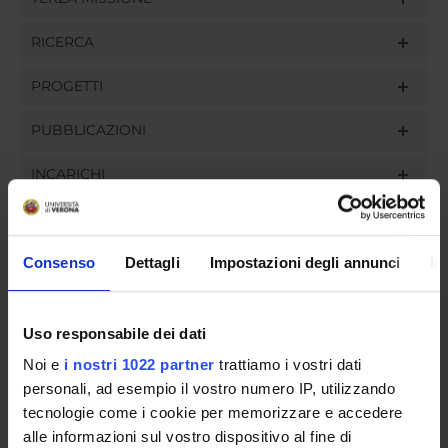
RICERCA
PROGETTI
PUBBLICAZIONI
INCARICHI
Consenso
Dettagli
Impostazioni degli annunci
In
ORGANIZZAZIONE
GOVERNANCE
Uso responsabile dei dati
Noi e
i nostri 1022 partner
trattiamo i vostri dati
COMMISSIONI
personali, ad esempio il vostro numero IP, utilizzando
tecnologie come i cookie per memorizzare e accedere
UFFICI E STRUTTURE DI SERVIZIO
alle informazioni sul vostro dispositivo al fine di