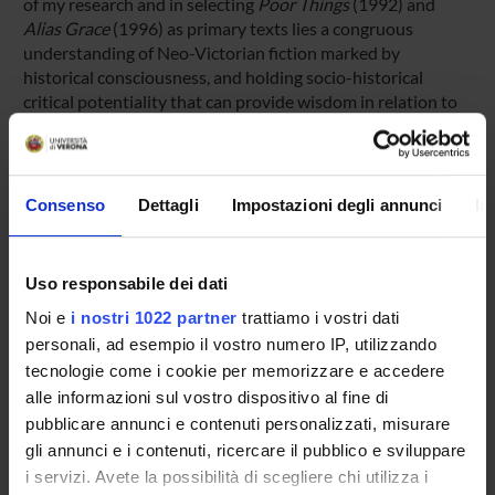
of my research and in selecting
Poor Things
(1992) and
Alias Grace
(1996) as primary texts lies a congruous
understanding of Neo-Victorian fiction marked by
historical consciousness, and holding socio-historical
critical potentiality that can provide wisdom in relation to
both 19th century and contemporary concerns.
Tutori dottorato
Consenso
Dettagli
Impostazioni degli annunci
In
Tutor: Prof.ssa Chiara Battisti. Co-tutor: Prof.ssa Sidia
Fiorato
Uso responsabile dei dati
Noi e
i nostri 1022 partner
trattiamo i vostri dati
PRESENTAZIONE
personali, ad esempio il vostro numero IP, utilizzando
tecnologie come i cookie per memorizzare e accedere
DIDATTICA
0
alle informazioni sul vostro dispositivo al fine di
TERZA MISSIONE
pubblicare annunci e contenuti personalizzati, misurare
gli annunci e i contenuti, ricercare il pubblico e sviluppare
RICERCA
i servizi. Avete la possibilità di scegliere chi utilizza i