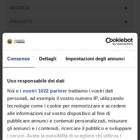
RICERCA
PROGETTI
INCARICHI
Consenso
Dettagli
Impostazioni degli annunci
In
ORGANIZZAZIONE
Uso responsabile dei dati
GOVERNANCE
Noi e
i nostri 1022 partner
trattiamo i vostri dati
COMMISSIONI
personali, ad esempio il vostro numero IP, utilizzando
tecnologie come i cookie per memorizzare e accedere
UFFICI E STRUTTURE DI SERVIZIO
alle informazioni sul vostro dispositivo al fine di
pubblicare annunci e contenuti personalizzati, misurare
SERVIZI DI SEGRETERIA STUDENTI
gli annunci e i contenuti, ricercare il pubblico e sviluppare
i servizi. Avete la possibilità di scegliere chi utilizza i
STRUTTURE DEL DIPARTIMENTO