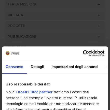
TERZA MISSIONE
RICERCA
PROGETTI
PUBBLICAZIONI
INCARICHI
Consenso
Dettagli
Impostazioni degli annunci
In
ORGANIZZAZIONE
Uso responsabile dei dati
GOVERNANCE
Noi e
i nostri 1022 partner
trattiamo i vostri dati
COMMISSIONI
personali, ad esempio il vostro numero IP, utilizzando
tecnologie come i cookie per memorizzare e accedere
UFFICI E STRUTTURE DI SERVIZIO
alle informazioni sul vostro dispositivo al fine di