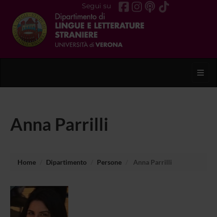
Segui su
Toggl
Anna Parrilli
Home
Dipartimento
Persone
Anna Parrilli