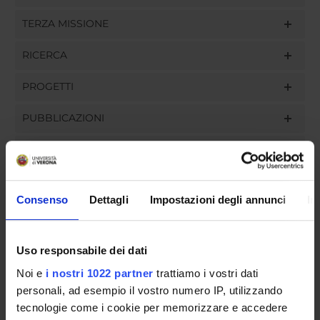
TERZA MISSIONE
RICERCA
PROGETTI
PUBBLICAZIONI
INCARICHI
Consenso
Dettagli
Impostazioni degli annunci
In
ORGANIZZAZIONE
Uso responsabile dei dati
GOVERNANCE
Noi e
i nostri 1022 partner
trattiamo i vostri dati
COMMISSIONI
personali, ad esempio il vostro numero IP, utilizzando
tecnologie come i cookie per memorizzare e accedere