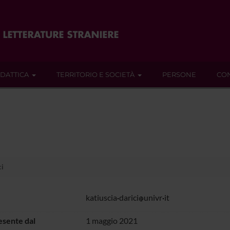
IDATTICA
TERRITORIO E SOCIETÀ
PERSONE
CON
ci
katiuscia
darici
univr
it
sente dal
1 maggio 2021