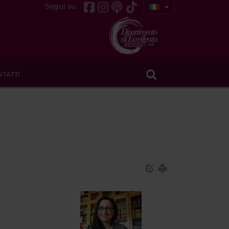
Segui su
TATTI