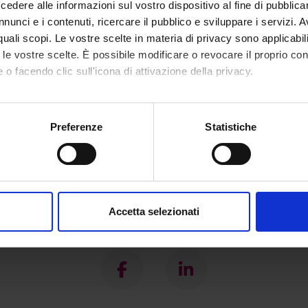
dere alle informazioni sul vostro dispositivo al fine di pubblica
nunci e i contenuti, ricercare il pubblico e sviluppare i servizi. A
r quali scopi. Le vostre scelte in materia di privacy sono applicabi
to le vostre scelte. È possibile modificare o revocare il proprio 
 o facendo clic sull'icona di attivazione della privacy.
mo anche:
oni sulla tua posizione geografica, con un'approssimazione di qu
Preferenze
Statistiche
spositivo, scansionandolo attivamente alla ricerca di caratteristich
aborati i tuoi dati personali e imposta le tue preferenze nella
s
consenso in qualsiasi momento dalla Dichiarazione sui cookie.
Accetta selezionati
nalizzare contenuti ed annunci, per fornire funzionalità dei socia
Condividi
inoltre informazioni sul modo in cui utilizzi il nostro sito con i n
icità e social media, i quali potrebbero combinarle con altre inform
lizzo dei loro servizi.