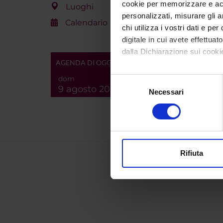
cookie per memorizzare e acce
Luoghi
personalizzati, misurare gli an
Calendario
chi utilizza i vostri dati e pe
digitale in cui avete effettua
dalla Dichiarazione sui cookie
AGENDA DI OGGI
Con il tuo consenso, vorrem
dom
Selezione
9 agosto 2026
raccogliere informazi
Necessari
del
Identificare il tuo di
consenso
digitali).
Approfondisci come vengono el
modificare o ritirare il tuo 
Rifiuta
Utilizziamo i cookie per perso
nostro traffico. Condividiamo 
di analisi dei dati web, pubbl
che hanno raccolto dal tuo uti