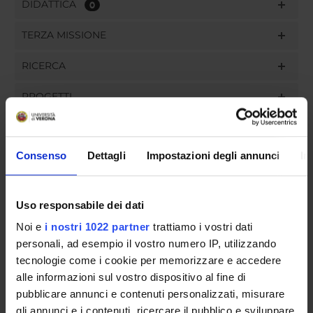
DIDATTICA
0
TERZA MISSIONE
RICERCA
PROGETTI
INCARICHI
Consenso
Dettagli
Impostazioni degli annunci
In
ORGANIZZAZIONE
Uso responsabile dei dati
Noi e
i nostri 1022 partner
trattiamo i vostri dati
GOVERNANCE
personali, ad esempio il vostro numero IP, utilizzando
tecnologie come i cookie per memorizzare e accedere
COMMISSIONI
alle informazioni sul vostro dispositivo al fine di
pubblicare annunci e contenuti personalizzati, misurare
UFFICI E STRUTTURE DI SERVIZIO
gli annunci e i contenuti, ricercare il pubblico e sviluppare