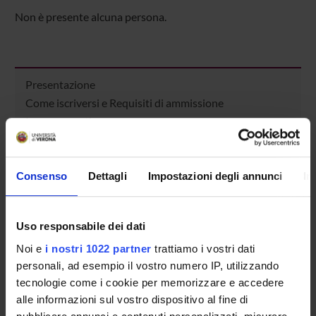
Non è presente alcuna persona.
Presentazione
Come iscriversi e Requisiti di ammissione
Insegnamenti
Calendario didattico
Orario lezioni
Piani didattici
Consenso
Dettagli
Impostazioni degli annunci
In
Calendario esami
Bacheca avvisi
Uso responsabile dei dati
Organi collegiali e di governo
Docenti
Noi e
i nostri 1022 partner
trattiamo i vostri dati
personali, ad esempio il vostro numero IP, utilizzando
Agevolazioni economiche
tecnologie come i cookie per memorizzare e accedere
Alloggi
alle informazioni sul vostro dispositivo al fine di
Attività accreditate D/F