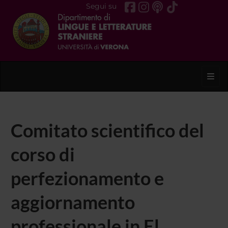
Segui su
Toggl
Comitato scientifico del
corso di
perfezionamento e
aggiornamento
professionale in El