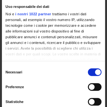
Uso responsabile dei dati
Noi e
i nostri 1022 partner
trattiamo i vostri dati
COMPONENTI
personali, ad esempio il vostro numero IP, utilizzando
tecnologie come i cookie per memorizzare e accedere
alle informazioni sul vostro dispositivo al fine di
Marta Degani
pubblicare annunci e contenuti personalizzati, misurare
Maria Ivana Lorenzetti
gli annunci e i contenuti, ricercare il pubblico e sviluppare
i servizi. Avete la possibilità di scegliere chi utilizza i
Arnaldo Soldani
vostri dati e per quali scopi. Le vostre scelte in materia di
Paola Vettorel
privacy sono applicabili solo su questa proprietà digitale
in cui avete effettuato le vostre scelte. È possibile
Laura Zanella
Selezione
modificare o revocare il proprio consenso in qualsiasi
Necessari
del
momento dalla Dichiarazione sui cookie o facendo clic
consenso
sull'icona di attivazione della privacy.
SEDUTE E VERBALI
Preferenze
Con il tuo consenso, vorremmo anche:
raccogliere informazioni sulla tua posizione
Statistiche
geografica, con un'approssimazione di qualche