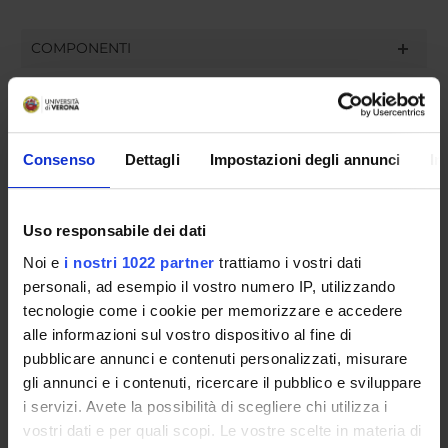
COMPONENTI
Dunia Hourani Martin
Renzo Miotti
Consenso
Dettagli
Impostazioni degli annunci
In
Esteban Tomas Montoro Del Arco
Elisa Sartor
Uso responsabile dei dati
Noi e
i nostri 1022 partner
trattiamo i vostri dati
personali, ad esempio il vostro numero IP, utilizzando
SEDUTE E VERBALI
tecnologie come i cookie per memorizzare e accedere
alle informazioni sul vostro dispositivo al fine di
pubblicare annunci e contenuti personalizzati, misurare
gli annunci e i contenuti, ricercare il pubblico e sviluppare
ORGANIZZAZIONE
i servizi. Avete la possibilità di scegliere chi utilizza i
vostri dati e per quali scopi. Le vostre scelte in materia di
GOVERNANCE