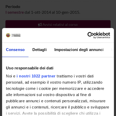
Periodo
I semestre
dal 1-ott-2014 al 10-gen-2015.
Avvisi relativi al corso
Seminari relativi al corso
Per visualizzare la struttura dell'insegnamento a cui questo
modulo appartiene, consultare
organizzazione
Consenso
Dettagli
Impostazioni degli annunci
In
dell'insegnamento
ORARIO LEZIONI
Uso responsabile dei dati
Noi e
i nostri 1022 partner
trattiamo i vostri dati
personali, ad esempio il vostro numero IP, utilizzando
tecnologie come i cookie per memorizzare e accedere
Presentazione
alle informazioni sul vostro dispositivo al fine di
Come iscriversi
pubblicare annunci e contenuti personalizzati, misurare
Insegnamenti
gli annunci e i contenuti, ricercare il pubblico e sviluppare
Calendario didattico
i servizi. Avete la possibilità di scegliere chi utilizza i