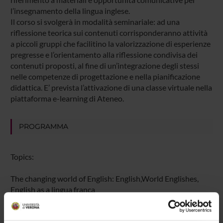
l’insegnamento della lingua inglese.
Il corso si svolgerà in modalità seminariale: ad una
riflessione teorica sui contenuti corrisponderanno attività
a piccoli gruppi che facilitino la valorizzazione di esperienze
pregresse e l’orientamento alla riflessione condivisa dei
contenuti proposti, al fine di un’integrazione degli stessi
nelle competenze di progettazione e nella pianificazione
didattica. E’ prevista l’attivazione di una classe virtuale nella
piattaforma e-learning di Ateneo.
PROGRAMMA
Topics:
The changing world of English: English,World Englishes,
English as a lingua franca
The changing world of English: English, Englishes, English as
a lingua franca
The changing world of English - Implications for TEFL