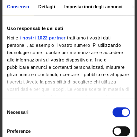
TEFL- - teaching and learning resources; textbook and
Consenso
Dettagli
Impostazioni degli annunci
In
materials evaluation; lesson planning: strategies and tools
TEFL: teaching and practising vocabulary and grammar;
teaching and practising pronunciation
Uso responsabile dei dati
TEFL: teaching and practising language skills
Noi e
i nostri 1022 partner
trattiamo i vostri dati
personali, ad esempio il vostro numero IP, utilizzando
Testi di base:
tecnologie come i cookie per memorizzare e accedere
Jenkins J. 2014. Global Englishes. London: Routledge.
Harmer, J. 2007. The Practice of English Language Teaching.
alle informazioni sul vostro dispositivo al fine di
(4th edition). Harlow: Pearson Longman.
pubblicare annunci e contenuti personalizzati, misurare
Galloway N., Heath R. 2015. Introducing Global Englishes.
gli annunci e i contenuti, ricercare il pubblico e sviluppare
London: Routledge.
i servizi. Avete la possibilità di scegliere chi utilizza i
vostri dati e per quali scopi. Le vostre scelte in materia di
Testi di riferimento:
privacy sono applicabili solo su questa proprietà digitale
Cook V. 2008 (4th edition). Second Language Learning and
in cui avete effettuato le vostre scelte. È possibile
Selezione
Language Teaching. London: Routledge.
modificare o revocare il proprio consenso in qualsiasi
Necessari
del
Kirkpatrick, A. 2007. World Englishes. Cambridge:
momento dalla Dichiarazione sui cookie o facendo clic
Cambridge University Press.
consenso
sull'icona di attivazione della privacy.
Lopriore L. 2012. Buzzwords in ELT. Roma: Anicia.
Preferenze
McKay, S. L. 2002. Teaching English as an International