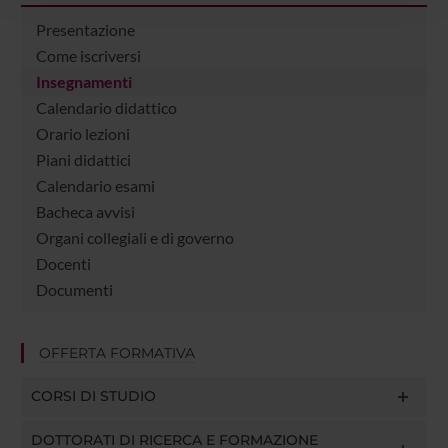
con altre informazioni che hai fornito loro o che hanno
raccolto dal tuo utilizzo dei loro servizi.
Presentazione
Come iscriversi
Insegnamenti
Calendario didattico
Orario lezioni
Piani didattici
Calendario esami
Bacheca avvisi
Organi collegiali e di governo
Docenti
Documenti
OFFERTA FORMATIVA
CORSI DI STUDIO
DOTTORATI DI RICERCA E FORMAZIONE