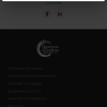
Condividi
informazioni sul modo in cui utilizzi il nostro sito con i
nostri partner che si occupano di analisi dei dati web,
pubblicità e social media, i quali potrebbero combinarle
con altre informazioni che hai fornito loro o che hanno
raccolto dal tuo utilizzo dei loro servizi.
Dottorati di ricerca
Corsi di Perfezionamento
Contatti e mappa
Supporto tecnico
Area Amministrativa
MyUnivr