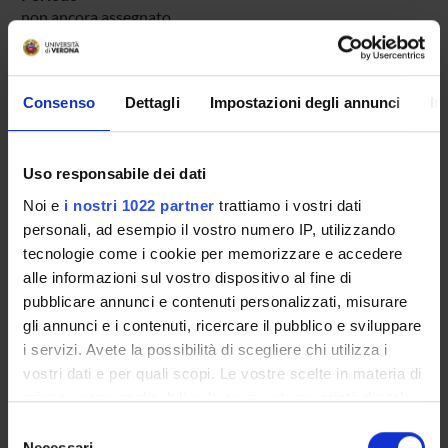
non ancora assegnato
Avvisi relativi al corso
Consenso
Dettagli
Impostazioni degli annunci
In
Seminari relativi al corso
Uso responsabile dei dati
Presentazione
Noi e
i nostri 1022 partner
trattiamo i vostri dati
Come iscriversi
personali, ad esempio il vostro numero IP, utilizzando
Insegnamenti
tecnologie come i cookie per memorizzare e accedere
Calendario didattico
alle informazioni sul vostro dispositivo al fine di
Orario lezioni
pubblicare annunci e contenuti personalizzati, misurare
Piani didattici
gli annunci e i contenuti, ricercare il pubblico e sviluppare
i servizi. Avete la possibilità di scegliere chi utilizza i
Calendario esami
vostri dati e per quali scopi. Le vostre scelte in materia di
Bacheca avvisi
privacy sono applicabili solo su questa proprietà digitale
Organi collegiali e di governo
in cui avete effettuato le vostre scelte. È possibile
Selezione
Docenti
modificare o revocare il proprio consenso in qualsiasi
Necessari