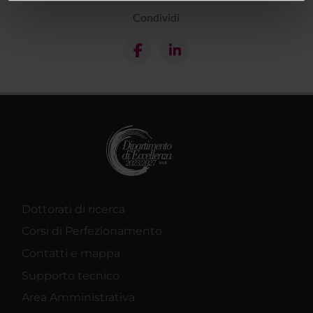
informazioni sul modo in cui utilizzi il nostro sito con i
Condividi
nostri partner che si occupano di analisi dei dati web,
pubblicità e social media, i quali potrebbero combinarle
con altre informazioni che hai fornito loro o che hanno
raccolto dal tuo utilizzo dei loro servizi.
Dottorati di ricerca
Corsi di Perfezionamento
Contatti e mappa
Supporto tecnico
Area Amministrativa