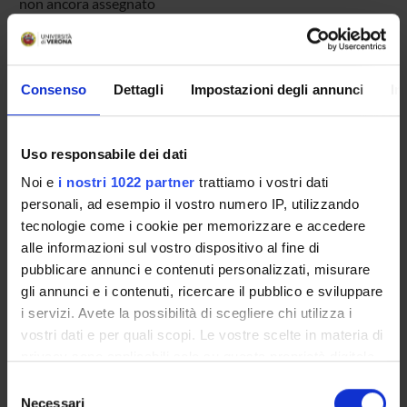
non ancora assegnato
Avvisi relativi al corso
Seminari relativi al corso
Consenso
Dettagli
Impostazioni degli annunci
In
Uso responsabile dei dati
Presentazione
Noi e
i nostri 1022 partner
trattiamo i vostri dati
Come iscriversi
personali, ad esempio il vostro numero IP, utilizzando
Insegnamenti
tecnologie come i cookie per memorizzare e accedere
Calendario didattico
alle informazioni sul vostro dispositivo al fine di
Orario lezioni
pubblicare annunci e contenuti personalizzati, misurare
Piani didattici
gli annunci e i contenuti, ricercare il pubblico e sviluppare
Calendario esami
i servizi. Avete la possibilità di scegliere chi utilizza i
Bacheca avvisi
vostri dati e per quali scopi. Le vostre scelte in materia di
Organi collegiali e di governo
privacy sono applicabili solo su questa proprietà digitale
Docenti
in cui avete effettuato le vostre scelte. È possibile
Selezione
modificare o revocare il proprio consenso in qualsiasi
Documenti
Necessari
del