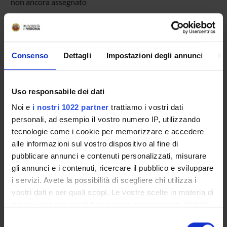
non ancora assegnato
Avvisi relativi al corso
Seminari relativi al corso
Consenso
Dettagli
Impostazioni degli annunci
In
Uso responsabile dei dati
Presentazione
Come iscriversi
Noi e
i nostri 1022 partner
trattiamo i vostri dati
Insegnamenti
personali, ad esempio il vostro numero IP, utilizzando
Calendario didattico
tecnologie come i cookie per memorizzare e accedere
alle informazioni sul vostro dispositivo al fine di
Orario lezioni
pubblicare annunci e contenuti personalizzati, misurare
Piani didattici
gli annunci e i contenuti, ricercare il pubblico e sviluppare
Calendario esami
i servizi. Avete la possibilità di scegliere chi utilizza i
Bacheca avvisi
vostri dati e per quali scopi. Le vostre scelte in materia di
Organi collegiali e di governo
privacy sono applicabili solo su questa proprietà digitale
Docenti
in cui avete effettuato le vostre scelte. È possibile
Selezione
Documenti