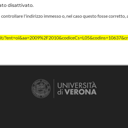
ato disattivato.
 controllare l'indirizzo immesso o, nel caso questo fosse corretto, 
vr.it/?ent=oi&aa=2009%2F2010&codiceCs=L05&codins=10637&cr