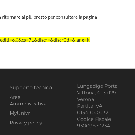
a ritornare al più presto per consultare la pagina
editi=6.0&cs=71&discr=&discrCd=&lang=it
Lungadige Porta
Supporto tecnico
Vittoria, 41 37129
Area
Verona
Amministrativa
Partita IVA
01541040232
MyUnivr
Codice Fiscale
Privacy policy
93009870234