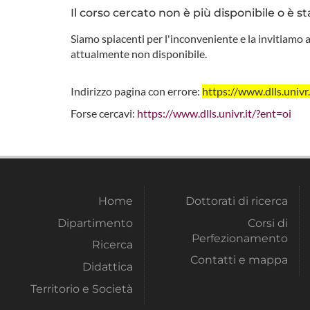
Il corso cercato non è più disponibile o è st
Siamo spiacenti per l'inconveniente e la invitiamo a
attualmente non disponibile.
Indirizzo pagina con errore:
https://www.dlls.uni
Forse cercavi:
https://www.dlls.univr.it/?ent=oi
Home
Dottorati di ricerca
Dipartimento
Corsi di
Perfezionamento
Ricerca
Contatti e mappa
Didattica
Territorio e Società