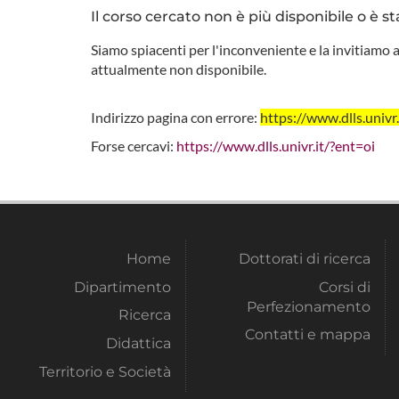
Il corso cercato non è più disponibile o è st
Siamo spiacenti per l'inconveniente e la invitiamo a
attualmente non disponibile.
Indirizzo pagina con errore:
https://www.dlls.uni
Forse cercavi:
https://www.dlls.univr.it/?ent=oi
Home
Dottorati di ricerca
Dipartimento
Corsi di
Perfezionamento
Ricerca
Contatti e mappa
Didattica
Territorio e Società