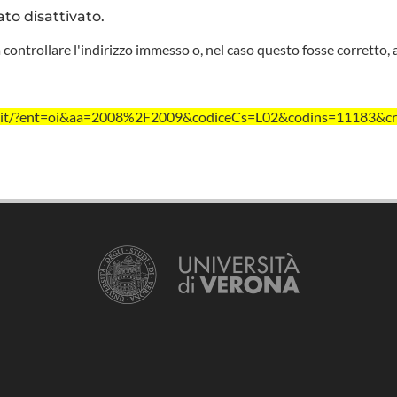
ato disattivato.
 controllare l'indirizzo immesso o, nel caso questo fosse corretto, 
vr.it/?ent=oi&aa=2008%2F2009&codiceCs=L02&codins=11183&cr