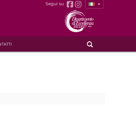
Segui su
TATTI