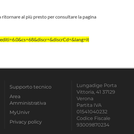
a ritornare al più presto per consultare la pagina
editi=6.0&cs=68&discr=&discrCd=&lang=it
Lungadige Porta
Supporto tecnico
Vittoria, 41 37129
Area
Verona
Amministrativa
Partita IVA
01541040232
MyUnivr
Codice Fiscale
Privacy policy
93009870234