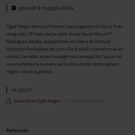
giovedì 9 maggio 2024
Qgat Negre aterra a l’Ateneu Santcugatenc el dijous 9 de
maig a les 19 h per parlar amb Josep Saval i Rosa Mº
Rodríguez Abella, especialistes en l’obra de Manuel
Vázquez Montalbán, de com s’ha traduït i transformat en
còmic Carvalho, el personatge més conegut de l’autor, en
una conferència que ens parla dels vincles entre gènere
negre i novel·la gràfica.
ALLEGATI
Locandina Qgat Negre
(, it, 0 KB, 09/04/24)
Referente