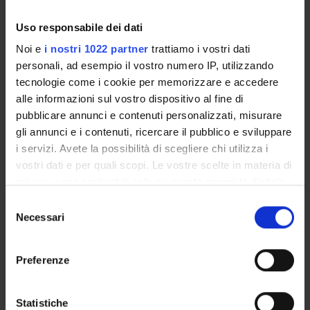
della ricerca
Uso responsabile dei dati
Noi e
i nostri 1022 partner
trattiamo i vostri dati
personali, ad esempio il vostro numero IP, utilizzando
Sustainable Development Goals - SDGs
tecnologie come i cookie per memorizzare e accedere
Questa iniziativa contribuisce al perseguimento degli
alle informazioni sul vostro dispositivo al fine di
Obiettivi di Sviluppo Sostenibile dell'Agenda 2030
pubblicare annunci e contenuti personalizzati, misurare
dell'ONU
.
gli annunci e i contenuti, ricercare il pubblico e sviluppare
Maggiori informazioni su
www.univr.it/sostenibilita
i servizi. Avete la possibilità di scegliere chi utilizza i
vostri dati e per quali scopi. Le vostre scelte in materia di
privacy sono applicabili solo su questa proprietà digitale
in cui avete effettuato le vostre scelte. È possibile
Selezione
modificare o revocare il proprio consenso in qualsiasi
Necessari
del
momento dalla Dichiarazione sui cookie o facendo clic
consenso
sull'icona di attivazione della privacy.
Preferenze
Con il tuo consenso, vorremmo anche:
raccogliere informazioni sulla tua posizione
Statistiche