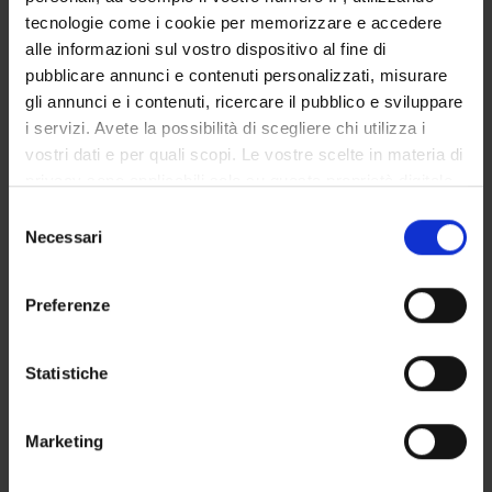
tecnologie come i cookie per memorizzare e accedere
Anna Cappellotto
alle informazioni sul vostro dispositivo al fine di
Professore associato
pubblicare annunci e contenuti personalizzati, misurare
Maria Adele Cipolla
gli annunci e i contenuti, ricercare il pubblico e sviluppare
Professore ordinario
i servizi. Avete la possibilità di scegliere chi utilizza i
vostri dati e per quali scopi. Le vostre scelte in materia di
privacy sono applicabili solo su questa proprietà digitale
COMPETENZE
in cui avete effettuato le vostre scelte. È possibile
Selezione
modificare o revocare il proprio consenso in qualsiasi
Necessari
del
PROGETTI
momento dalla Dichiarazione sui cookie o facendo clic
consenso
sull'icona di attivazione della privacy.
Preferenze
Con il tuo consenso, vorremmo anche:
ATTIVITÀ
raccogliere informazioni sulla tua posizione
Statistiche
geografica, con un'approssimazione di qualche
AREE DI RICERCA
metro,
Marketing
Identificare il tuo dispositivo, scansionandolo
GRUPPI DI RICERCA
attivamente alla ricerca di caratteristiche specifiche