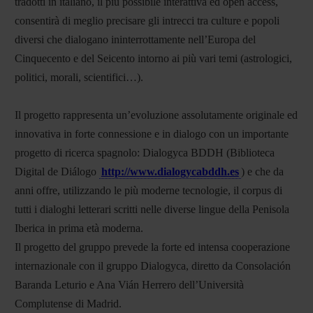
tradotti in italiano, il più possibile interattiva ed open access,
consentirà di meglio precisare gli intrecci tra culture e popoli
diversi che dialogano ininterrottamente nell’Europa del
Cinquecento e del Seicento intorno ai più vari temi (astrologici,
politici, morali, scientifici…).
Il progetto rappresenta un’evoluzione assolutamente originale ed
innovativa in forte connessione e in dialogo con un importante
progetto di ricerca spagnolo: Dialogyca BDDH (Biblioteca
Digital de Diálogo
http://www.dialogycabddh.es
) e che da
anni offre, utilizzando le più moderne tecnologie, il corpus di
tutti i dialoghi letterari scritti nelle diverse lingue della Penisola
Iberica in prima età moderna.
Il progetto del gruppo prevede la forte ed intensa cooperazione
internazionale con il gruppo Dialogyca, diretto da Consolación
Baranda Leturio e Ana Vián Herrero dell’Università
Complutense di Madrid.