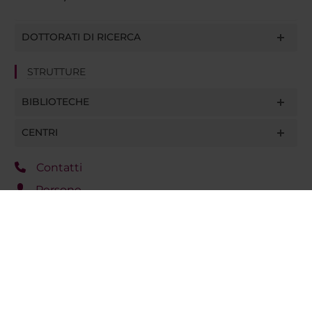
DOTTORATI DI RICERCA
STRUTTURE
BIBLIOTECHE
CENTRI
Contatti
Persone
Luoghi
Calendario