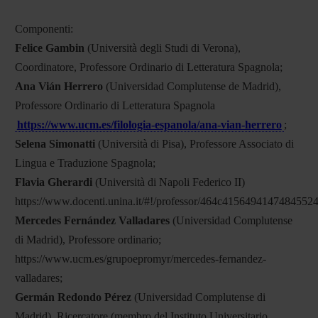
Componenti:
Felice Gambin
(Università degli Studi di Verona),
Coordinatore, Professore Ordinario di Letteratura Spagnola;
Ana Vián Herrero
(Universidad Complutense de Madrid),
Professore Ordinario di Letteratura Spagnola
https://www.ucm.es/filologia-espanola/ana-vian-herrero
;
Selena Simonatti
(Università di Pisa), Professore Associato di
Lingua e Traduzione Spagnola;
Flavia Gherardi
(Università di Napoli Federico II)
https://www.docenti.unina.it/#!/professor/464c4156494147484
Mercedes Fernández Valladares
(Universidad Complutense
di Madrid), Professore ordinario;
https://www.ucm.es/grupoepromyr/mercedes-fernandez-
valladares;
Germán Redondo Pérez
(Universidad Complutense di
Madrid), Ricercatore (membro del Instituto Universitario