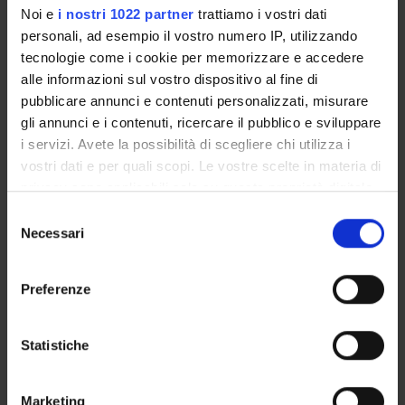
Dipartimento di riferimento
Noi e
i nostri 1022 partner
trattiamo i vostri dati
Lingue e Letterature Straniere
personali, ad esempio il vostro numero IP, utilizzando
tecnologie come i cookie per memorizzare e accedere
Macro area
alle informazioni sul vostro dispositivo al fine di
Scienze Umanistiche
pubblicare annunci e contenuti personalizzati, misurare
Area disciplinare
gli annunci e i contenuti, ricercare il pubblico e sviluppare
Lingue e Letterature Straniere
i servizi. Avete la possibilità di scegliere chi utilizza i
vostri dati e per quali scopi. Le vostre scelte in materia di
privacy sono applicabili solo su questa proprietà digitale
in cui avete effettuato le vostre scelte. È possibile
Selezione
modificare o revocare il proprio consenso in qualsiasi
Necessari
del
Presentazione
momento dalla Dichiarazione sui cookie o facendo clic
consenso
Come iscriversi
sull'icona di attivazione della privacy.
Insegnamenti
Preferenze
Calendario didattico
Con il tuo consenso, vorremmo anche:
Orario lezioni
raccogliere informazioni sulla tua posizione
Statistiche
Piani didattici
geografica, con un'approssimazione di qualche
Calendario esami
metro,
Marketing
Bacheca avvisi