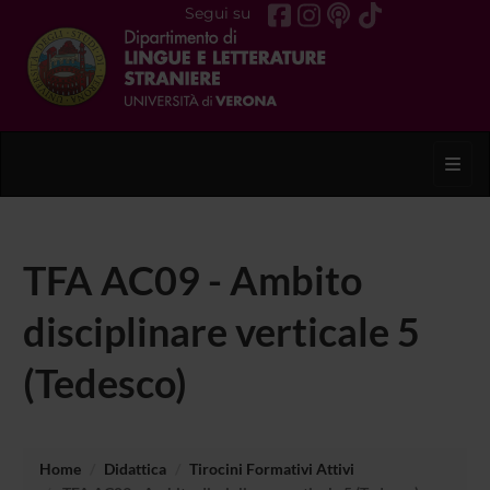
Segui su
Toggl
TFA AC09 - Ambito
disciplinare verticale 5
(Tedesco)
Home
Didattica
Tirocini Formativi Attivi