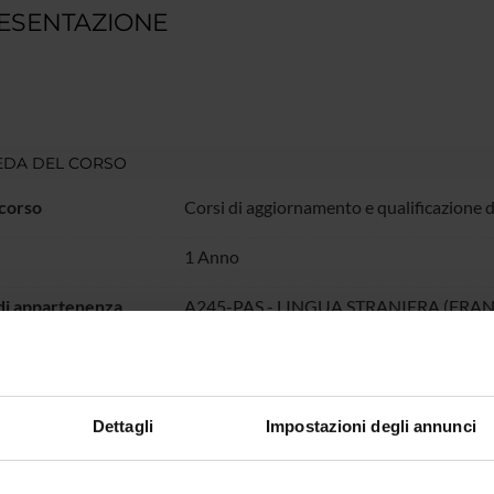
ESENTAZIONE
EDA DEL CORSO
 corso
Corsi di aggiornamento e qualificazione 
1 Anno
di appartenenza
A245-PAS - LINGUA STRANIERA (FRAN
di controllo
Consiglio di Corso PAS_LINGUE STRAN
VERONA
Dettagli
Impostazioni degli annunci
mento di riferimento
Lingue e Letterature Straniere