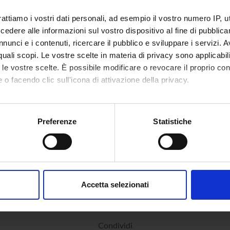
area
Scienze Umanistiche
rattiamo i vostri dati personali, ad esempio il vostro numero IP, 
sciplinare
Lingue e Letterature Straniere
dere alle informazioni sul vostro dispositivo al fine di pubblica
nunci e i contenuti, ricercare il pubblico e sviluppare i servizi. A
r quali scopi. Le vostre scelte in materia di privacy sono applicabi
to le vostre scelte. È possibile modificare o revocare il proprio 
 o facendo clic sull'icona di attivazione della privacy.
mo anche:
oni sulla tua posizione geografica, con un'approssimazione di qu
Preferenze
Statistiche
spositivo, scansionandolo attivamente alla ricerca di caratteristich
aborati i tuoi dati personali e imposta le tue preferenze nella
s
consenso in qualsiasi momento dalla Dichiarazione sui cookie.
Accetta selezionati
nalizzare contenuti ed annunci, per fornire funzionalità dei socia
inoltre informazioni sul modo in cui utilizzi il nostro sito con i n
icità e social media, i quali potrebbero combinarle con altre inform
Condividi