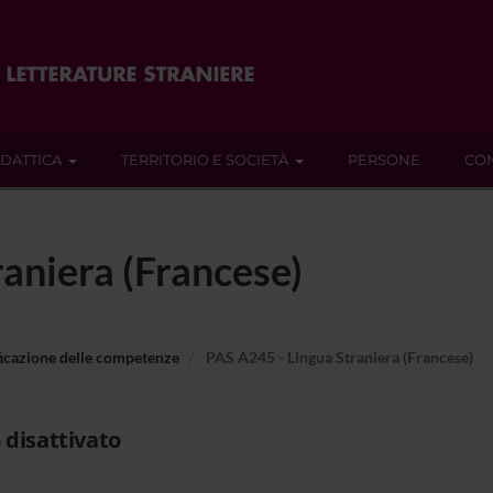
IDATTICA
TERRITORIO E SOCIETÀ
PERSONE
CON
aniera (Francese)
ficazione delle competenze
PAS A245 - Lingua Straniera (Francese)
 disattivato