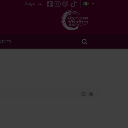
Segui su
TATTI