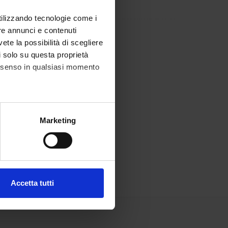
utilizzando tecnologie come i
re annunci e contenuti
vete la possibilità di scegliere
li solo su questa proprietà
consenso in qualsiasi momento
alche metro,
Marketing
e specifiche (impronte
ezione dettagli
. Puoi
Accetta tutti
l media e per analizzare il
ostri partner che si occupano
azioni che hai fornito loro o