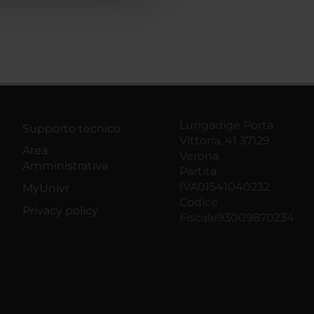
Lungadige Porta
Supporto tecnico
Vittoria, 41 37129
Area
Verona
Amministrativa
Partita
IVA01541040232
MyUnivr
Codice
Privacy policy
Fiscale93009870234