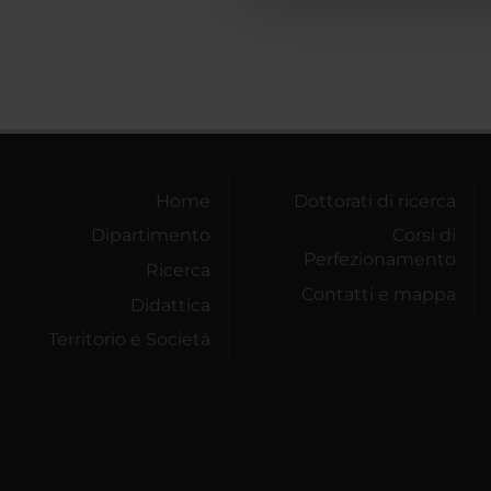
che hanno raccolto dal tuo uti
Home
Dottorati di ricerca
Dipartimento
Corsi di
Perfezionamento
Ricerca
Contatti e mappa
Didattica
Territorio e Società