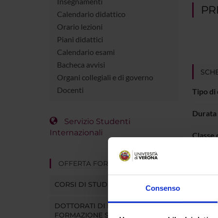
Insegnamenti
PR
Calendario didattico
Orario lezioni
Piani didattici
Calendario esami
Bacheca avvisi
SCH
Organi collegiali e di governo
Docenti
Tipo di
Durata
Servizio Studenti
Internazionali
Classe 
Organo 
OFFERTA FORMATIVA
Sede
CORSI DI STUDIO
Consenso
Diparti
DOTTORATI DI RICERCA E
FORMAZIONE SUPERIORE