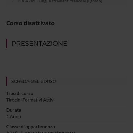
TFA A245 - Lingua straniera: francese (I grado)
Corso disattivato
PRESENTAZIONE
SCHEDA DEL CORSO
Tipo di corso
Tirocini Formativi Attivi
Durata
1 Anno
Classe di appartenenza
A245 - Lingua straniera (francese)