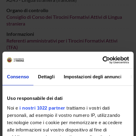
Organo di controllo
Consiglio di Corso dei Tirocini Formativi Attivi di Lingua
straniera
Informazioni
Referenti amministrativi per i Tirocini Formativi Attivi
(TFA)
Sede
VERONA
Dipartimento di riferimento
Consenso
Dettagli
Impostazioni degli annunci
In
Lingue e Letterature Straniere
Macro area
Scienze Umanistiche
Uso responsabile dei dati
Noi e
i nostri 1022 partner
trattiamo i vostri dati
Area disciplinare
Lingue e Letterature Straniere
personali, ad esempio il vostro numero IP, utilizzando
tecnologie come i cookie per memorizzare e accedere
alle informazioni sul vostro dispositivo al fine di