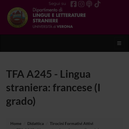
Segui su
Toggl
TFA A245 - Lingua
straniera: francese (I
grado)
Home
Didattica
Tirocini Formativi Attivi