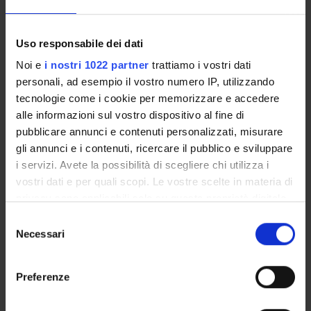
Orario lezioni
Piani didattici
Uso responsabile dei dati
Calendario esami
Bacheca avvisi
Noi e
i nostri 1022 partner
trattiamo i vostri dati
Organi collegiali e di governo
personali, ad esempio il vostro numero IP, utilizzando
Docenti
tecnologie come i cookie per memorizzare e accedere
alle informazioni sul vostro dispositivo al fine di
Documenti
pubblicare annunci e contenuti personalizzati, misurare
gli annunci e i contenuti, ricercare il pubblico e sviluppare
OFFERTA FORMATIVA
i servizi. Avete la possibilità di scegliere chi utilizza i
vostri dati e per quali scopi. Le vostre scelte in materia di
CORSI DI STUDIO
privacy sono applicabili solo su questa proprietà digitale
in cui avete effettuato le vostre scelte. È possibile
Selezione
DOTTORATI DI RICERCA E FORMAZIONE
modificare o revocare il proprio consenso in qualsiasi
Necessari
SUPERIORE
del
momento dalla Dichiarazione sui cookie o facendo clic
consenso
sull'icona di attivazione della privacy.
Contatti
Preferenze
Persone
Con il tuo consenso, vorremmo anche: