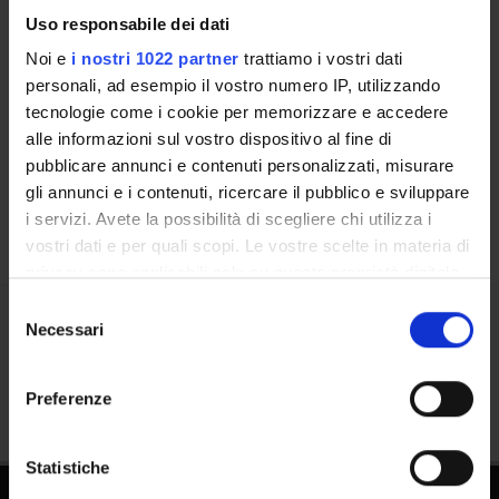
Uso responsabile dei dati
Contatti
Noi e
i nostri 1022 partner
trattiamo i vostri dati
personali, ad esempio il vostro numero IP, utilizzando
Persone
tecnologie come i cookie per memorizzare e accedere
Luoghi
alle informazioni sul vostro dispositivo al fine di
Calendario
pubblicare annunci e contenuti personalizzati, misurare
gli annunci e i contenuti, ricercare il pubblico e sviluppare
i servizi. Avete la possibilità di scegliere chi utilizza i
vostri dati e per quali scopi. Le vostre scelte in materia di
privacy sono applicabili solo su questa proprietà digitale
in cui avete effettuato le vostre scelte. È possibile
Selezione
modificare o revocare il proprio consenso in qualsiasi
Necessari
del
Condividi
momento dalla Dichiarazione sui cookie o facendo clic
consenso
sull'icona di attivazione della privacy.
Preferenze
Con il tuo consenso, vorremmo anche:
raccogliere informazioni sulla tua posizione
Statistiche
geografica, con un'approssimazione di qualche