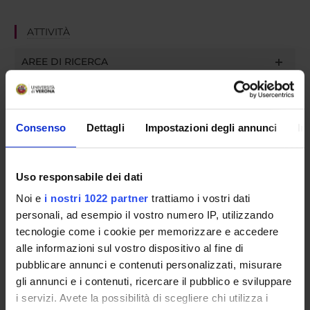
ATTIVITÀ
AREE DI RICERCA
GRUPPI DI RICERCA
DOTTORATI DI RICERCA
Consenso
Dettagli
Impostazioni degli annunci
In
STRUTTURE
Uso responsabile dei dati
BIBLIOTECHE
Noi e
i nostri 1022 partner
trattiamo i vostri dati
personali, ad esempio il vostro numero IP, utilizzando
CENTRI
tecnologie come i cookie per memorizzare e accedere
alle informazioni sul vostro dispositivo al fine di
Contatti
pubblicare annunci e contenuti personalizzati, misurare
Persone
gli annunci e i contenuti, ricercare il pubblico e sviluppare
Luoghi
i servizi. Avete la possibilità di scegliere chi utilizza i