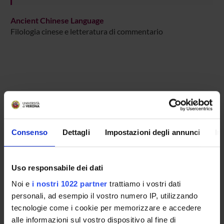
Ancient Chinese Language
Filologia cinese e letteratura di commentario
ATTIVITÀ
AREE DI RICERCA
Consenso
Dettagli
Impostazioni degli annunci
In
GRUPPI DI RICERCA
Uso responsabile dei dati
DOTTORATI DI RICERCA
Noi e
i nostri 1022 partner
trattiamo i vostri dati
STRUTTURE
personali, ad esempio il vostro numero IP, utilizzando
tecnologie come i cookie per memorizzare e accedere
BIBLIOTECHE
alle informazioni sul vostro dispositivo al fine di