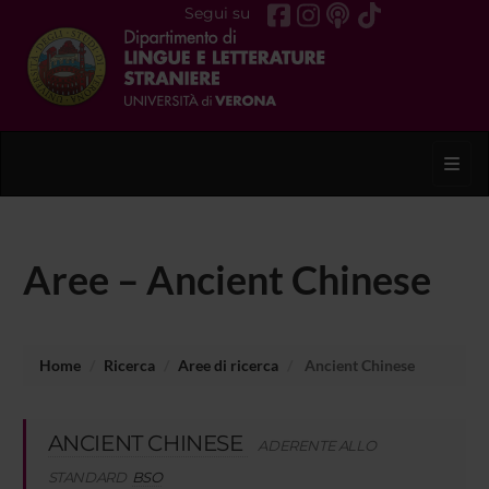
Segui su
Toggl
Aree – Ancient Chinese
Home
Ricerca
Aree di ricerca
Ancient Chinese
ANCIENT CHINESE
ADERENTE ALLO
STANDARD
BSO