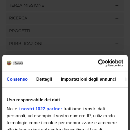
TERZA MISSIONE
RICERCA
PROGETTI
PUBBLICAZIONI
INCARICHI
Consenso
Dettagli
Impostazioni degli annunci
In
ORGANIZZAZIONE
Uso responsabile dei dati
GOVERNANCE
Noi e
i nostri 1022 partner
trattiamo i vostri dati
COMMISSIONI
personali, ad esempio il vostro numero IP, utilizzando
tecnologie come i cookie per memorizzare e accedere
UFFICI E STRUTTURE DI SERVIZIO
alle informazioni sul vostro dispositivo al fine di