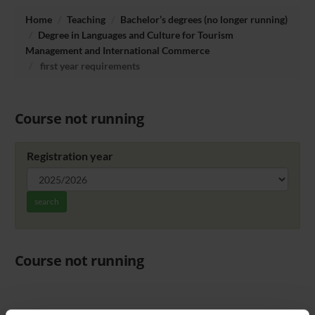
Home
Teaching
Bachelor’s degrees (no longer running)
Degree in Languages and Culture for Tourism
Management and International Commerce
first year requirements
Course not running
Registration year
search
Course not running