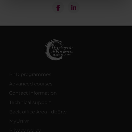
nostri partner che si occupano di analisi dei dati web,
pubblicità e social media, i quali potrebbero combinarle
con altre informazioni che hai fornito loro o che hanno
raccolto dal tuo utilizzo dei loro servizi.
PhD programmes
Advanced courses
Contact information
Technical support
Back office Area - dbErw
MyUnivr
Privacy policy