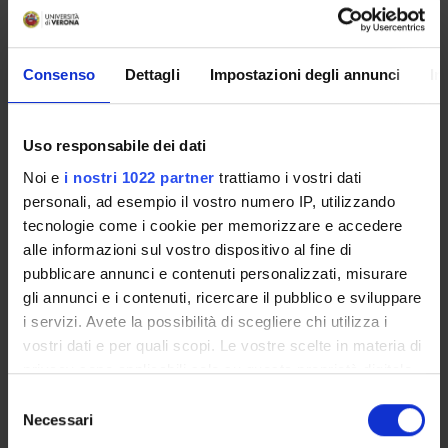
Overview
Enrolment Policy
Consenso
Dettagli
Impostazioni degli annunci
In
Prepare for your admissions tests with Univr
ENTRY REQUIREMENTS (OFA)
Courses
Uso responsabile dei dati
Academic Calendar
Noi e
i nostri 1022 partner
trattiamo i vostri dati
Lesson timetable
personali, ad esempio il vostro numero IP, utilizzando
Degree Programme
tecnologie come i cookie per memorizzare e accedere
Exam calendar
alle informazioni sul vostro dispositivo al fine di
Notices
pubblicare annunci e contenuti personalizzati, misurare
Governing bodies
gli annunci e i contenuti, ricercare il pubblico e sviluppare
Faculty staff
i servizi. Avete la possibilità di scegliere chi utilizza i
Scholarships and Grants
vostri dati e per quali scopi. Le vostre scelte in materia di
Housing service
privacy sono applicabili solo su questa proprietà digitale
in cui avete effettuato le vostre scelte. È possibile
Documents
Selezione
modificare o revocare il proprio consenso in qualsiasi
Necessari
del
momento dalla Dichiarazione sui cookie o facendo clic
consenso