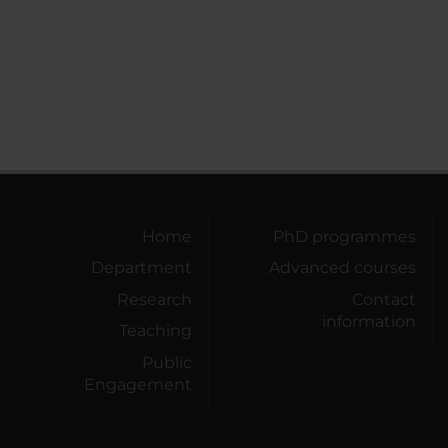
Home
PhD programmes
Department
Advanced courses
Research
Contact
information
Teaching
Public
Engagement