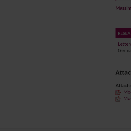
Massim
RESEA
Letter
German
Atta
Attach
Mod
Mod