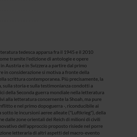
tteratura tedesca apparsa fra il 1945 e il 2010
 come tramite l'edizione di antologie e opere
 in Austria e in Svizzera a partire dal primo
e in considerazione si motiva a fronte della
 nella scrittura contemporanea. Più precisamente, la
a, sulla storia e sulla testimonianza condotti a
ici della Seconda guerra mondiale nella letteratura
tivi alla letteratura concernente la Shoah, ma pure
onflitto e nel primo dopoguerra -, riconducibile ai
sotto le incursioni aeree alleate ("Luftkrieg"), della
dalle zone orientali del Reich di milioni di civili
ovativo dell'approccio proposto risiede nel porre
zione letteraria di altri aspetti del macro-evento