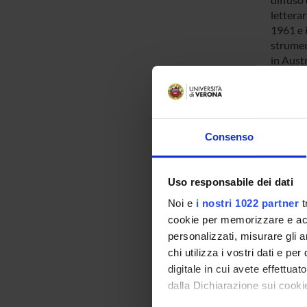
letterar
1961 e i
strumen
in Austr
sui loro
di tali 
coordina
"Vergang
e il 201
Consenso
della S
una cont
scrittur
Uso responsabile dei dati
pertanto
Noi e
i nostri 1022 partner
t
antologi
cookie per memorizzare e acce
della ri
personalizzati, misurare gli an
1961; I
chi utilizza i vostri dati e pe
prospett
digitale in cui avete effettua
l'edizio
studiati
dalla Dichiarazione sui cookie
a divers