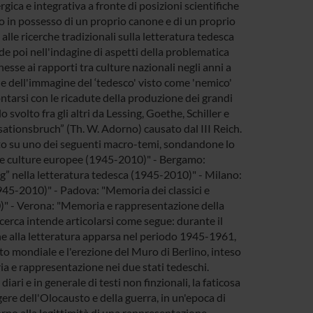
gica e integrativa a fronte di posizioni scientifiche
so in possesso di un proprio canone e di un proprio
lle ricerche tradizionali sulla letteratura tedesca
 poi nell'indagine di aspetti della problematica
esse ai rapporti tra culture nazionali negli anni a
ne dell'immagine del ‘tedesco' visto come 'nemico'
rontarsi con le ricadute della produzione dei grandi
svolto fra gli altri da Lessing, Goethe, Schiller e
isationsbruch” (Th. W. Adorno) causato dal III Reich.
anto su uno dei seguenti macro-temi, sondandone lo
lle culture europee (1945-2010)" - Bergamo:
g” nella letteratura tedesca (1945-2010)" - Milano:
45-2010)" - Padova: "Memoria dei classici e
0)" - Verona: "Memoria e rappresentazione della
cerca intende articolarsi come segue: durante il
ne alla letteratura apparsa nel periodo 1945-1961,
o mondiale e l'erezione del Muro di Berlino, inteso
ia e rappresentazione nei due stati tedeschi.
ari e in generale di testi non finzionali, la faticosa
gere dell'Olocausto e della guerra, in un'epoca di
torno alla legittimità di una rappresentazione