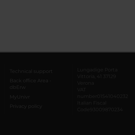
Lungadige Porta
Technical support
Vittoria, 41 37129
Back office Area -
Verona
dbErw
VAT
number01541040232
MyUnivr
Italian Fiscal
Privacy policy
Code93009870234