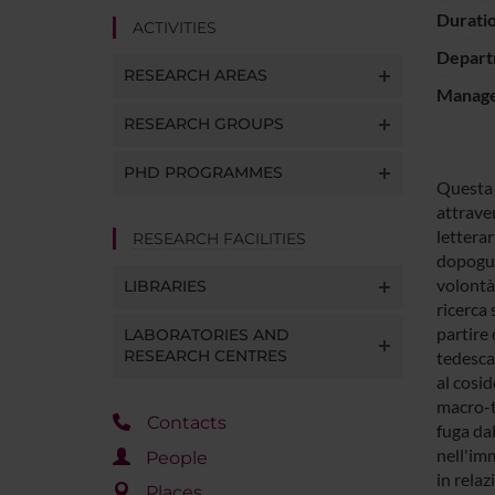
Durati
ACTIVITIES
Depart
RESEARCH AREAS
Manager
RESEARCH GROUPS
PHD PROGRAMMES
Questa r
attraver
letterar
RESEARCH FACILITIES
dopogue
volontà 
LIBRARIES
ricerca 
partire 
LABORATORIES AND
RESEARCH CENTRES
tedesca.
al cosid
macro-te
Contacts
fuga dal
nell'im
People
in relaz
Places