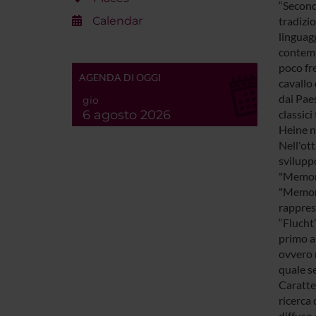
“Seconda
Calendar
tradizio
linguagg
contemp
poco fre
AGENDA DI OGGI
cavallo 
dai Paes
gio
6 agosto 2026
classici
Heine ne
Nell'ot
svilupp
"Memori
"Memori
rappres
“Flucht”
primo a
ovvero 
quale se
Caratter
ricerca 
diffuso 