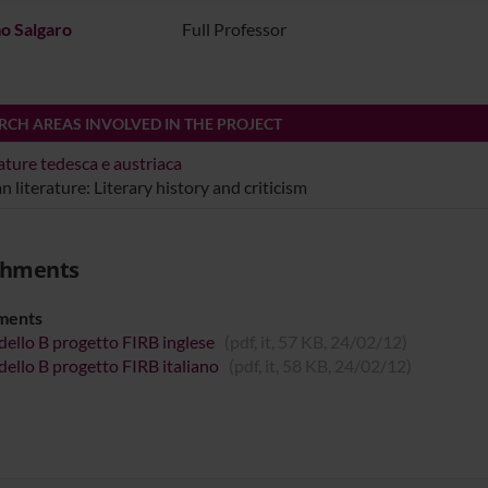
o Salgaro
Full Professor
RCH AREAS INVOLVED IN THE PROJECT
ature tedesca e austriaca
 literature: Literary history and criticism
chments
ments
ello B progetto FIRB inglese
(pdf, it, 57 KB, 24/02/12)
ello B progetto FIRB italiano
(pdf, it, 58 KB, 24/02/12)