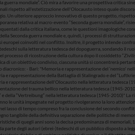
 guerra mondiale”. Ciò mira a favorire una prospettiva critica siner
nali rispetto all'estetizzazione dell'Olocausto inteso quale discor
io. Un ulteriore approccio innovativo di questo progetto, rispetto a
oranea relativa al macro-evento “Seconda guerra mondiale”, risiede
quentati dalla critica italiana, come le questioni imagologiche conn
della Seconda guerra mondiale e, quindi, i processi di strutturazio
i europei coinvolti nel conflitto. Inoltre, il progetto intende conf
 tedeschi sulla letteratura tedesca del dopoguerra, sondando il ruolo 
l processo di ricostruzione della cultura dopo il cosiddetto “Zivil
tica di un obiettivo condiviso, ciascuna unità si concentrerà pert
o diacronico: - Bari: "Memoria e rappresentazione del ‘nemico' ne
a e rappresentazione della Battaglia di Stalingrado e del “Luftkrie
a e rappresentazione dell'Olocausto nella letteratura tedesca (19
entazione del trauma bellico nella letteratura tedesca (1945-201
 e della “Vertreibung” nella letteratura tedesca (1945-2010)" La ri
nno le unità impegnate nel progetto rivolgeranno la loro attenzio
nel lasso di tempo compreso fra la conclusione del secondo conflitt
gno tangibile della definitiva separazione delle politiche di memor
istiche di quegli anni sono la decisa predominanza di memoriali, 1 di
da parte degli autori (ebrei-)tedeschi di un pubblico disposto a leg
desiderio d'oblio e di ambigue politiche diversive, e il dibattito at