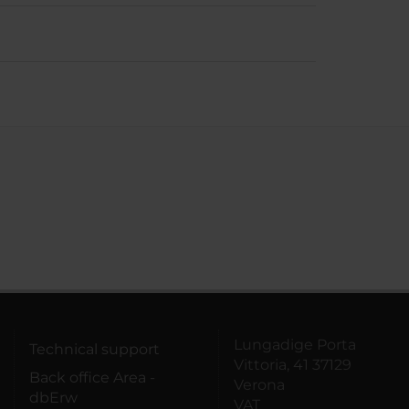
Lungadige Porta
Technical support
Vittoria, 41 37129
Back office Area -
Verona
dbErw
VAT