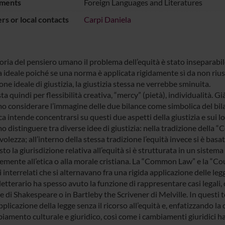
ments
Foreign Languages and Literatures
s or local contacts
Carpi Daniela
oria del pensiero umano il problema dell’equità è stato inseparabile
a ideale poiché se una norma è applicata rigidamente sì da non rius
ne ideale di giustizia, la giustizia stessa ne verrebbe sminuita.
ta quindi per flessibilità creativa, “mercy” (pietà), individualità. Già
o considerare l’immagine delle due bilance come simbolica del bil
ca intende concentrarsi su questi due aspetti della giustizia e sui lo
 distinguere tra diverse idee di giustizia: nella tradizione della 
olezza; all’interno della stessa tradizione l’equità invece si è basat
to la giurisdizione relativa all’equità si è strutturata in un siste
emente all’etica o alla morale cristiana. La “Common Law” e la “Co
 interrelati che si alternavano fra una rigida applicazione delle leg
 letterario ha spesso avuto la funzione di rappresentare casi legal
di Shakespeare o in Bartleby the Scrivener di Melville. In questi te
pplicazione della legge senza il ricorso all’equità e, enfatizzando l
iamento culturale e giuridico, così come i cambiamenti giuridici h