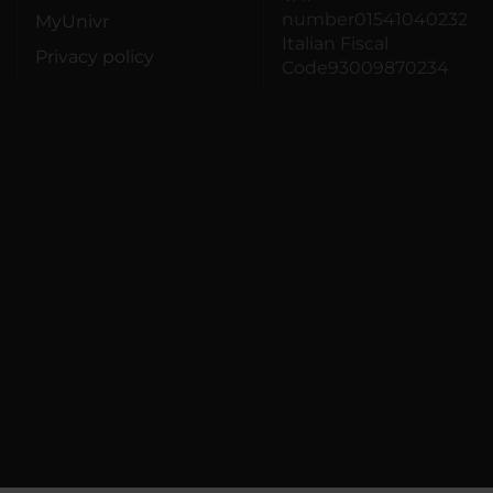
number01541040232
MyUnivr
Italian Fiscal
Privacy policy
Code93009870234