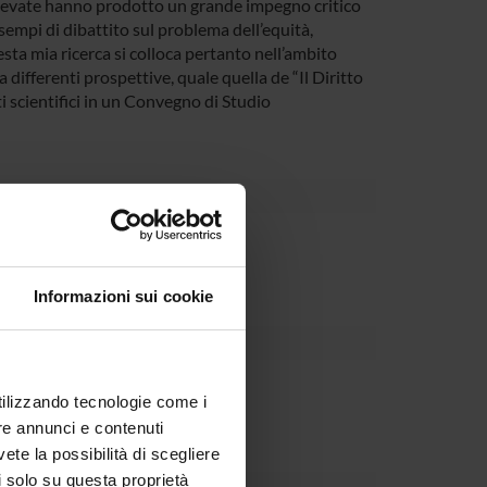
ollevate hanno prodotto un grande impegno critico
 esempi di dibattito sul problema dell’equità,
uesta mia ricerca si colloca pertanto nell’ambito
a differenti prospettive, quale quella de “Il Diritto
i scientifici in un Convegno di Studio
partment
Informazioni sui cookie
utilizzando tecnologie come i
re annunci e contenuti
vete la possibilità di scegliere
li solo su questa proprietà