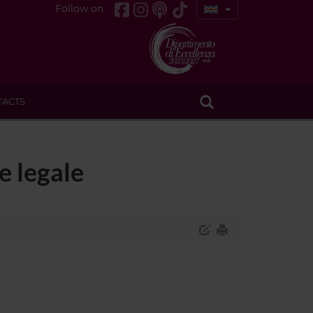
Follow on
TACTS
e legale