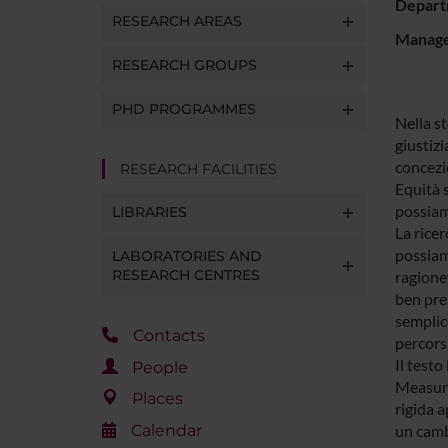
Depart
RESEARCH AREAS
Manager
RESEARCH GROUPS
PHD PROGRAMMES
Nella st
giustizi
concezio
RESEARCH FACILITIES
Equità s
possiam
LIBRARIES
La ricer
possiamo
LABORATORIES AND
RESEARCH CENTRES
ragionev
ben pres
semplic
Contacts
percorsi
Il testo
People
Measure 
Places
rigida a
Calendar
un camb