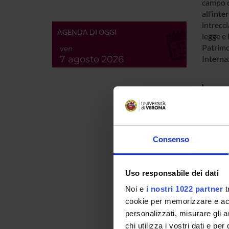
campo c
all’inte
intrecci
AGENDA DI OGGI
legge e 
Patrimon
ven
7 agosto 2026
Interna
SPO
Consenso
PROJ
Uso responsabile dei dati
Daniela
Noi e
i nostri 1022 partner
t
cookie per memorizzare e acce
personalizzati, misurare gli an
chi utilizza i vostri dati e pe