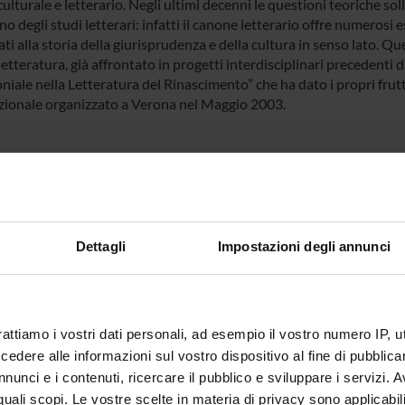
ulturale e letterario. Negli ultimi decenni le questioni teoriche s
rno degli studi letterari: infatti il canone letterario offre numerosi
ati alla storia della giurisprudenza e della cultura in senso lato. Q
letteratura, già affrontato in progetti interdisciplinari precedenti d
iale nella Letteratura del Rinascimento” che ha dato i propri frutt
zionale organizzato a Verona nel Maggio 2003.
NSORS:
Funds:
assigned and managed by the de
Dettagli
Impostazioni degli annunci
ECT PARTICIPANTS
 Carpi
Research Assistants
rattiamo i vostri dati personali, ad esempio il vostro numero IP, 
dere alle informazioni sul vostro dispositivo al fine di pubblica
nunci e i contenuti, ricercare il pubblico e sviluppare i servizi. A
r quali scopi. Le vostre scelte in materia di privacy sono applicabi