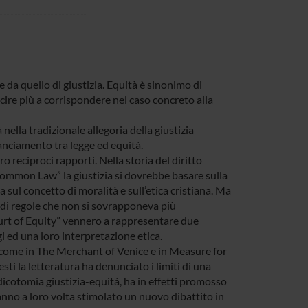
 da quello di giustizia. Equità è sinonimo di
cire più a corrispondere nel caso concreto alla
 nella tradizionale allegoria della giustizia
anciamento tra legge ed equità.
ro reciproci rapporti. Nella storia del diritto
“Common Law” la giustizia si dovrebbe basare sulla
a sul concetto di moralità e sull’etica cristiana. Ma
ma di regole che non si sovrapponeva più
urt of Equity” vennero a rappresentare due
gi ed una loro interpretazione etica.
i, come in The Merchant of Venice e in Measure for
sti la letteratura ha denunciato i limiti di una
a dicotomia giustizia-equità, ha in effetti promosso
anno a loro volta stimolato un nuovo dibattito in