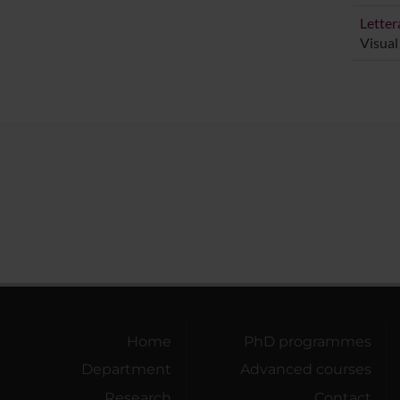
Letter
Visual
Home
PhD programmes
Department
Advanced courses
Research
Contact