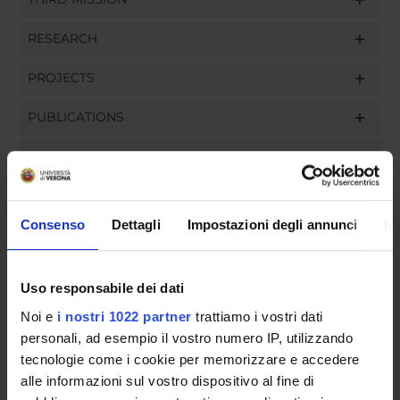
RESEARCH
PROJECTS
PUBLICATIONS
ASSIGNMENTS
Consenso
Dettagli
Impostazioni degli annunci
In
ORGANISATION
Uso responsabile dei dati
GOVERNANCE
Noi e
i nostri 1022 partner
trattiamo i vostri dati
COMMITTEES
personali, ad esempio il vostro numero IP, utilizzando
tecnologie come i cookie per memorizzare e accedere
DEPARTMENT ADMINISTRATION OFFICES
alle informazioni sul vostro dispositivo al fine di