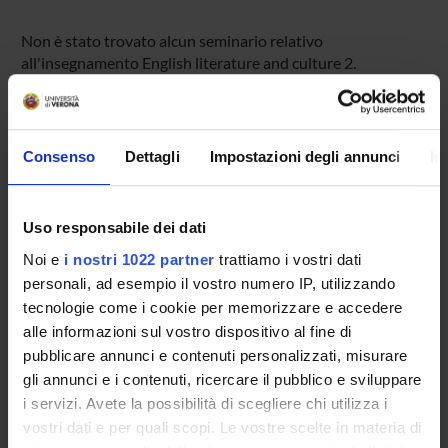
Non è stato trovato alcun seminario relativo
all'insegnamento English literature and culture 2.
OFFERTA FORMATIVA
Consenso
Dettagli
Impostazioni degli annunci
In
CORSI DI STUDIO
Uso responsabile dei dati
DOTTORATI DI RICERCA E FORMAZIONE
SUPERIORE
Noi e
i nostri 1022 partner
trattiamo i vostri dati
personali, ad esempio il vostro numero IP, utilizzando
tecnologie come i cookie per memorizzare e accedere
Contatti
alle informazioni sul vostro dispositivo al fine di
Persone
pubblicare annunci e contenuti personalizzati, misurare
Luoghi
gli annunci e i contenuti, ricercare il pubblico e sviluppare
i servizi. Avete la possibilità di scegliere chi utilizza i
Calendario
vostri dati e per quali scopi. Le vostre scelte in materia di