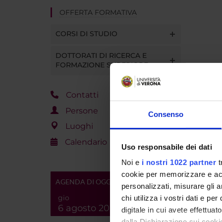
OFFERTA FORMATIVA
CORSI DI STUDIO
DOTTORATI DI RICERCA E
FORMAZIONE SUPERIORE
Contatti
Persone
Consenso
Luoghi
Calendario
Uso responsabile dei dati
Noi e
i nostri 1022 partner
t
cookie per memorizzare e acce
AGENDA DI OGGI
personalizzati, misurare gli an
gio
chi utilizza i vostri dati e pe
6 agosto 2026
digitale in cui avete effettua
dalla Dichiarazione sui cookie