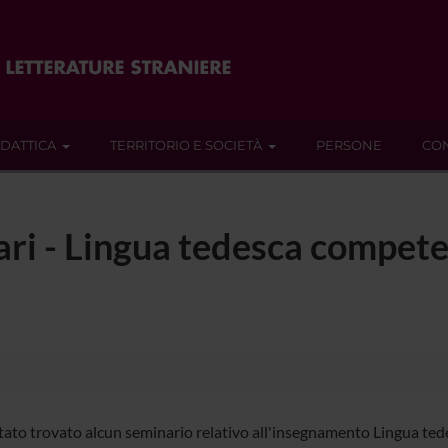
IDATTICA
TERRITORIO E SOCIETÀ
PERSONE
CON
ari - Lingua tedesca competenz
tato trovato alcun seminario relativo all'insegnamento Lingua tedes